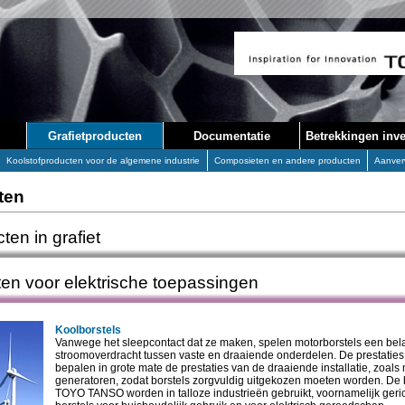
Grafietproducten
Documentatie
Betrekkingen inve
Koolstofproducten voor de algemene industrie
Composieten en andere producten
Aanver
ten
ten in grafiet
ten voor elektrische toepassingen
Koolborstels
Vanwege het sleepcontact dat ze maken, spelen motorborstels een belan
stroomoverdracht tussen vaste en draaiende onderdelen. De prestaties
bepalen in grote mate de prestaties van de draaiende installatie, zoals
generatoren, zodat borstels zorgvuldig uitgekozen moeten worden. De 
TOYO TANSO worden in talloze industrieën gebruikt, voornamelijk geric