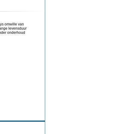
eys omwille van
lange levensduur
inder onderhoud