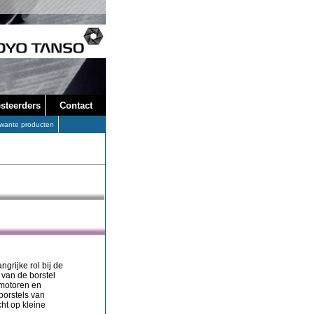
steerders
Contact
wante producten
grijke rol bij de
 van de borstel
 motoren en
borstels van
ht op kleine