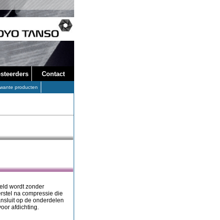
steerders
Contact
wante producten
deld wordt zonder
erstel na compressie die
ansluit op de onderdelen
oor afdichting.