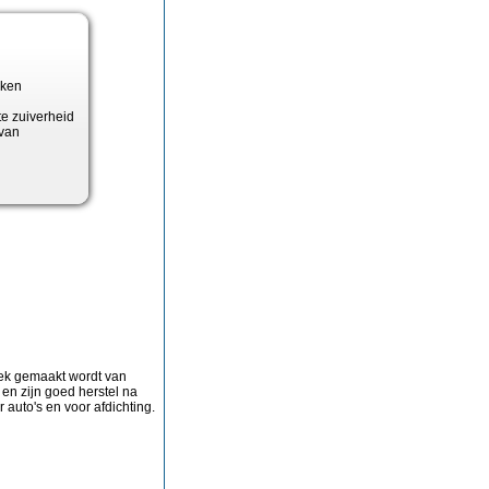
eken
te zuiverheid
 van
iek gemaakt wordt van
t en zijn goed herstel na
auto's en voor afdichting.