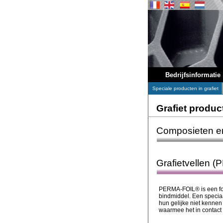
Bedrijfsinformatie
Speciale producten in grafiet
Grafiet produc
Composieten e
Grafietvellen 
PERMA-FOIL® is een foli
bindmiddel. Een speciaa
hun gelijke niet kennen
waarmee het in contact 