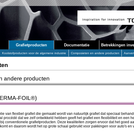
Grafietproducten
Documentatie
Betrekkingen inve
Koolstofproducten voor de algemene industrie
Composieten en andere producten
Aanver
ten
n andere producten
(PERMA-FOIL®)
e van flexibel grafiet die gemaakt wordt van natuurlijk grafiet dat speciaal behan
l procédé dat we zelf ontwikkeld hebben geeft het grafiet een flexibiliteit en een h
 bij conventionele grafietproducten. Deze kwaliteiten zorgen ervoor dat het goed a
komt en daarom wordt het op grote schaal gebruikt voor pakkingen voor auto's en v