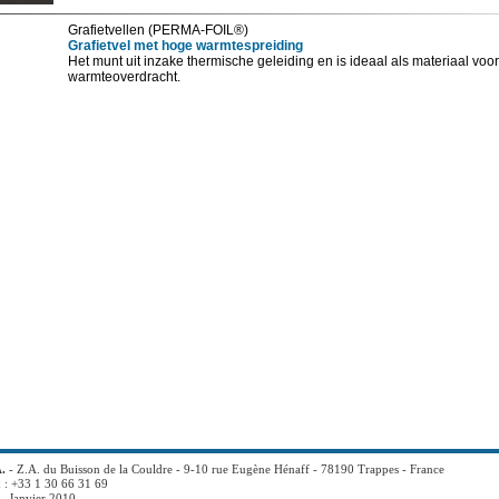
Grafietvellen (PERMA-FOIL®)
Grafietvel met hoge warmtespreiding
Het munt uit inzake thermische geleiding en is ideaal als materiaal voo
warmteoverdracht.
.
- Z.A. du Buisson de la Couldre - 9-10 rue Eugène Hénaff - 78190 Trappes - France
x : +33 1 30 66 31 69
- Janvier 2010