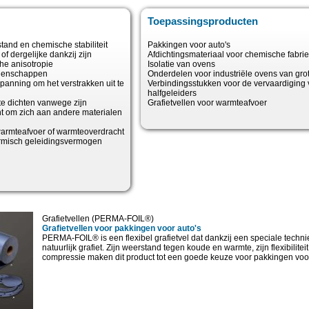
Toepassingsproducten
and en chemische stabiliteit
Pakkingen voor auto's
of dergelijke dankzij zijn
Afdichtingsmateriaal voor chemische fabri
che anisotropie
Isolatie van ovens
genschappen
Onderdelen voor industriële ovens van gro
panning om het verstrakken uit te
Verbindingsstukken voor de vervaardiging
halfgeleiders
te dichten vanwege zijn
Grafietvellen voor warmteafvoer
acht om zich aan andere materialen
warmteafvoer of warmteoverdracht
ermisch geleidingsvermogen
Grafietvellen (PERMA-FOIL®)
Grafietvellen voor pakkingen voor auto's
PERMA-FOIL® is een flexibel grafietvel dat dankzij een speciale techn
natuurlijk grafiet. Zijn weerstand tegen koude en warmte, zijn flexibilitei
compressie maken dit product tot een goede keuze voor pakkingen voor 