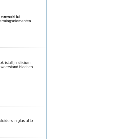
 verwerkt tot
rwarmingselementen
ristallijn silicium
e weerstand biedt en
iders in glas af te