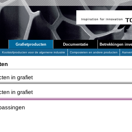
Grafietproducten
Documentatie
Betrekkingen inve
Koolstofproducten voor de algemene industrie
Composieten en andere producten
Aanver
ten
ten in grafiet
ten in grafiet
epassingen