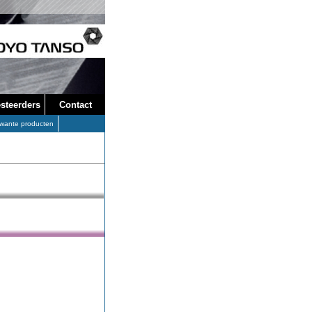
steerders
Contact
wante producten