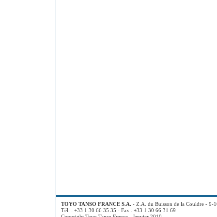
TOYO TANSO FRANCE S.A.
- Z.A. du Buisson de la Couldre - 9-
Tél. : +33 1 30 66 35 35 - Fax : +33 1 30 66 31 69
Copyright Toyo Tanso France - Janvier 2010