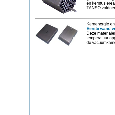
en kernfusierea
TANSO voldoen 
Kernenergie en
Eerste wand v
Deze materiale
temperatuur opg
de vacuümkame