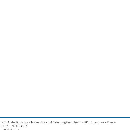
.
- Z.A. du Buisson de la Couldre - 9-10 rue Eugène Hénaff - 78190 Trappes - France
x : +33 1 30 66 31 69
- Janvier 2010