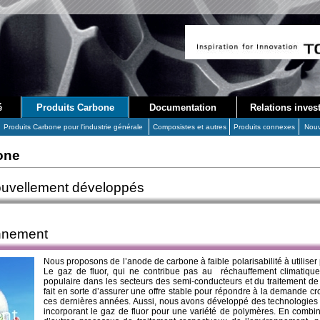
é
Produits Carbone
Documentation
Relations inves
Produits Carbone pour l'industrie générale
Composistes et autres
Produits connexes
Nouv
one
ouvellement développés
nnement
Nous proposons de l’anode de carbone à faible polarisabilité à utiliser 
Le gaz de fluor, qui ne contribue pas au réchauffement climatique
populaire dans les secteurs des semi-conducteurs et du traitement d
fait en sorte d’assurer une offre stable pour répondre à la demande cr
ces dernières années. Aussi, nous avons développé des technologies 
incorporant le gaz de fluor pour une variété de polymères. En combi