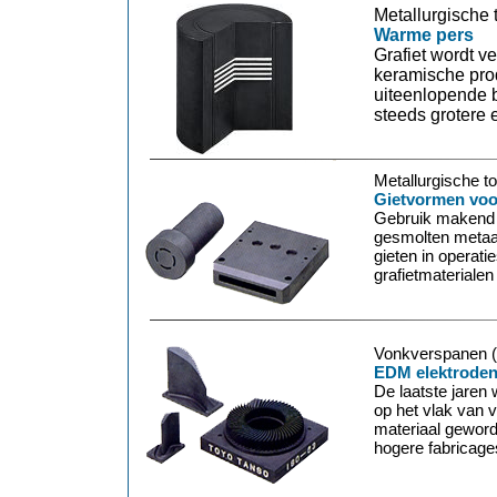
Metallurgische
Warme pers
Grafiet wordt ve
keramische pro
uiteenlopende 
steeds grotere 
Metallurgische t
Gietvormen voor
Gebruik makend va
gesmolten metaal
gieten in opera
grafietmaterialen
Vonkverspanen (
EDM elektrode
De laatste jaren
op het vlak van 
materiaal geword
hogere fabricage